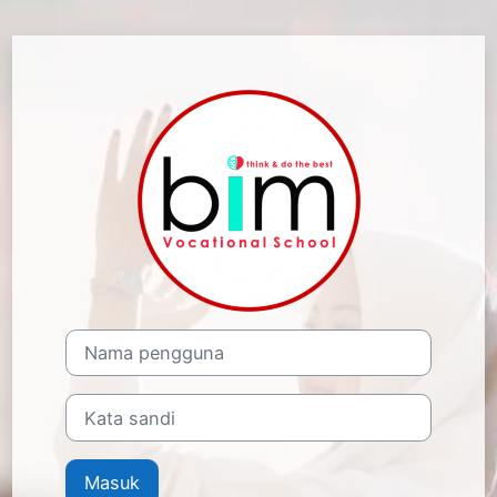
Lewati ke konten utama
Masuk ke SMK
Nama pengguna
Kata sandi
Masuk